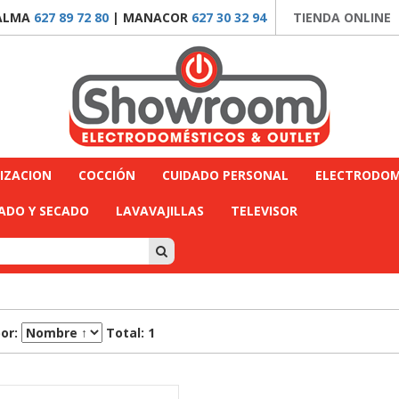
ALMA
627 89 72 80
| MANACOR
627 30 32 94
TIENDA ONLINE
IZACION
COCCIÓN
CUIDADO PERSONAL
ELECTRODOM
ADO Y SECADO
LAVAVAJILLAS
TELEVISOR
por:
Total: 1